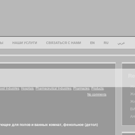
ТЫ
НАШИ УСЛУГИ
СВЯЗАТЬСЯ С НАМИ
EN
RU
عربي
Re
Жи
ood Industries
,
Hospitals
,
Pharmaceutical Industries
,
Pharmacies
,
Products
,
Жи
No comments
Жи
ВИ
А
щее для полов и ванных комнат, фенольное (детол)