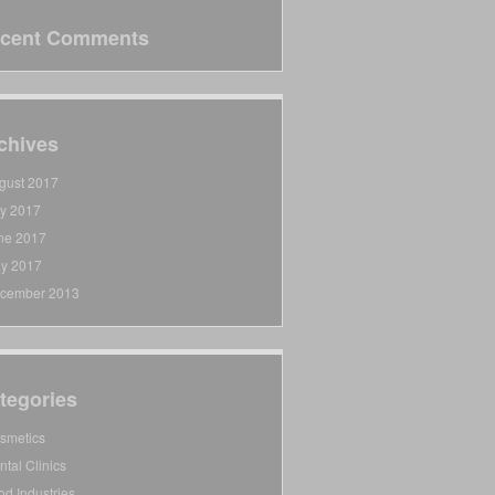
cent Comments
chives
gust 2017
ly 2017
ne 2017
y 2017
cember 2013
tegories
smetics
ntal Clinics
od Industries