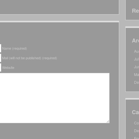
Re
Ar
Name (required)
Au
Mail (will not be published) (required)
Ju
Ju
Website
Ma
De
Ca
Co
De
Fo