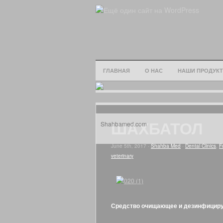
ГЛАВНАЯ
О НАС
НАШИ ПРОДУК
ШАХБАТОЛ
Shahbamed.com
June 5th, 2017 ·
Shahba Med
·
Dental Clinics
,
F
veterinary
Средство очищающее и дезинфицирую