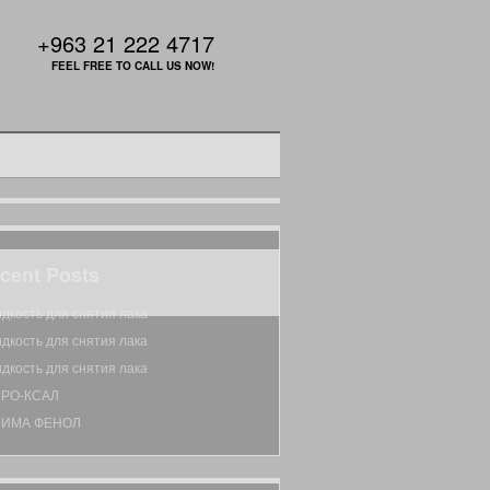
+963 21 222 4717
FEEL FREE TO CALL US NOW!
cent Posts
дкость для снятия лака
дкость для снятия лака
дкость для снятия лака
РО-КСАЛ
НИМА ФЕНОЛ