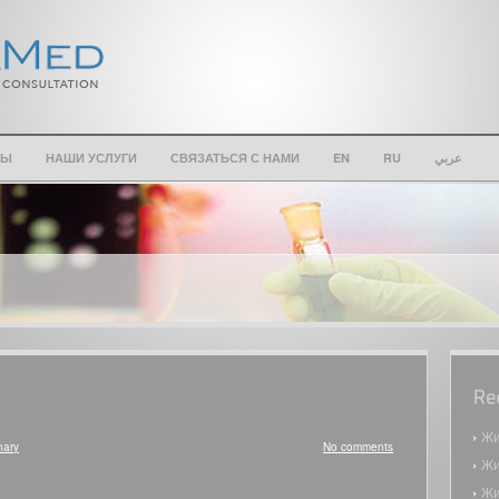
ТЫ
НАШИ УСЛУГИ
СВЯЗАТЬСЯ С НАМИ
EN
RU
عربي
Жи
nary
No comments
Жи
Жи