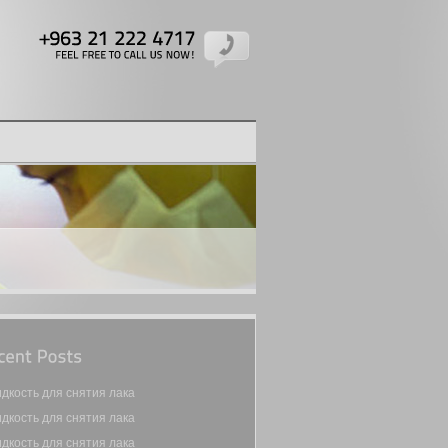
+963
21
222
4717
FEEL
FREE
TO
CALL
US
NOW!
дкость для снятия лака
дкость для снятия лака
дкость для снятия лака