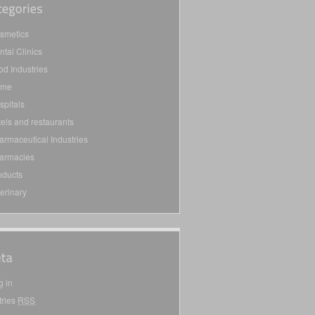
smetics
ntal Clinics
od Industries
ome
spitals
tels and restaurants
armaceutical Industries
armacies
oducts
terinary
g in
tries
RSS