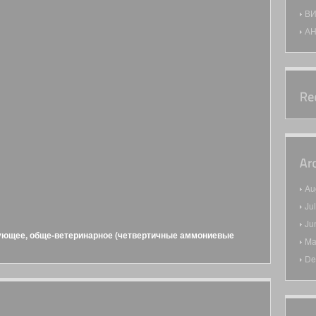
ВИ
А
Au
Ju
Ju
ющее, обще-ветеринарное (четвертичные аммониевые
Ma
De