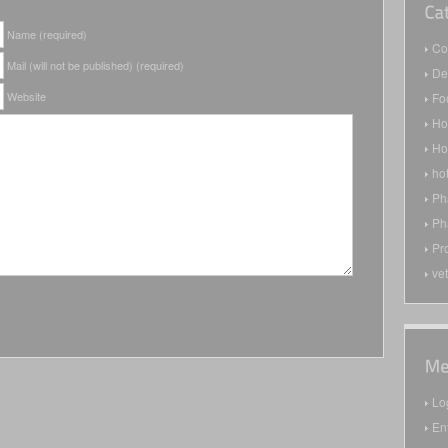
Name (required)
Co
Mail (will not be published) (required)
De
Website
Fo
H
Ho
ho
Ph
Ph
Pr
ve
Lo
En